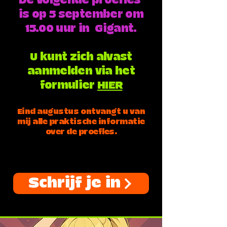
De volgende proefles
is op 5 september om
15.00 uur in Gigant.
U kunt zich alvast
aanmelden via het
formulier
HIER
Eind augustus ontvangt u van
mij alle praktische informatie
over de proefles.
Schrijf je in