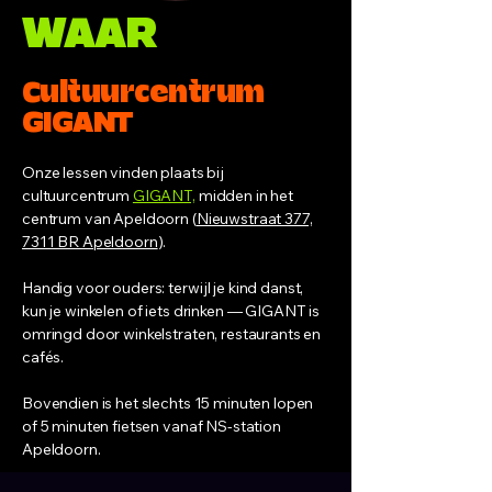
WAAR
Cultuurcentrum
GIGANT
Onze lessen vinden plaats bij
cultuurcentrum
GIGANT,
midden in het
centrum van Apeldoorn (
Nieuwstraat 377,
7311 BR Apeldoorn
).
Handig voor ouders: terwijl je kind danst,
kun je winkelen of iets drinken — GIGANT is
omringd door winkelstraten, restaurants en
cafés.
Bovendien is het slechts 15 minuten lopen
of 5 minuten fietsen vanaf NS-station
Apeldoorn.