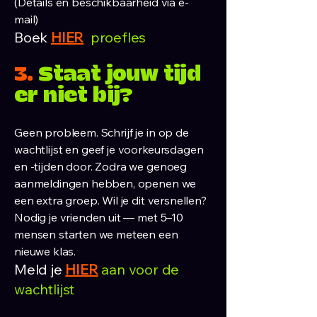
(Details en beschikbaarheid via e-
mail)
Boek
HIER
proefles
3.
Staat jouw tijd
er niet bij?
Geen probleem. Schrijf je in op de
wachtlijst en geef je voorkeursdagen
en -tijden door. Zodra we genoeg
aanmeldingen hebben, openen we
een extra groep. Wil je dit versnellen?
Nodig je vrienden uit — met 5–10
mensen starten we meteen een
nieuwe klas.
Meld je
HIER
aan voor de
wachtlijst